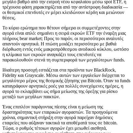
μεγάλο βαθμό από την εισροή νέου κεφαλαίου μέσω spot ETF, η
τρέχουσα φάση χαρακτηρίζεται από την αντίστροφη διαδικασία —
οι θεσμικοί επενδυτές εν μέρει κλειδώνουν κέρδη και μειώνουν
θέσεις.
Το κύριο ερώτημα που θέτουν σήμερα οι συμμετέχοντες στην
αγορά είναι απλό: σημαίνει η σειρά εκροών ETF την έναρξη μιας
πλήρους bear market; Προς το παρόν, οι περισσότεροι αναλυτές
απαντούν αρνητικά. Η πτώση μοιάζει περισσότερο με βαθιά
διόρθωση εντός ενός μακροπρόθεσμου ανοδικού κύκλου, ωστόσο
η κλίμακα των εκροών αναγκάζει τους επενδυτές να
παρακολουθούν στενά τη συμπεριφορά των μεγαλύτερων funds.
Ιδιαίτερη προσοχή εστιάζεται στα προϊόντα των BlackRock,
Fidelity και Grayscale. Μέσω αυτών των εργαλείων διέρχεται το
μεγαλύτερο μέρος της θεσμικής ζήτησης για Bitcoin. Όταν τα funds
καταγράφουν αρνητικές ροές για πολλές συνεχόμενες ημέρες, η
αγορά το εκλαμβάνει ως σήμα μείωσης της όρεξης για ρίσκο
μεταξύ των μεγάλων παικτών.
Ένας επιπλέον παράγοντας πίεσης είναι η μείωση της
δραστηριότητας των εταιρικών αγοραστών. Τα προηγούμενα
χρόνια, σημαντική στήριξη στην αγορά παρείχαν δημόσιες
εταιρείες που αύξαναν τακτικά τα αποθέματά τους σε bitcoin.
Τώρα, ο ρυθμός τέτοιων αγορών έχει μειωθεί αισθητά,