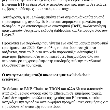
Ethereum ETF εγείρει ολοένα περισσότερα ερωτήματα σχετικά με
τις βραχυπρόθεσμες προοπτικές του στοιχείου.
Ταυτόχρονα, η θεμελιώδης εικόνα είναι σημαντικά καλύτερη από
τη δυναμική της αγοράς. Το Ethereum παραμένει η μεγαλύτερη
πλατφόρμα για αποκεντρωμένα οικονομικά (DeFi), κωδικοποίηση
πραγματικών στοιχείων, έκδοση stablecoins και λειτουργία λύσεων
Layer‑2.
Προκύπτει ένα παράδοξο που γίνεται ένα από τα βασικά επενδυτικά
ερωτήματα του 2026. Εάν ο ρόλος του δικτύου συνεχίζει να
αυξάνεται, γιατί το ίδιο το στοιχείο παρουσιάζει αδυναμία; Η
απάντηση βρίσκεται στο ότι οι επενδυτές διαχωρίζουν όλο και
περισσότερο τη χρησιμότητα της υποδομής από την επενδυτική
ελκυστικότητα του token.
Ο ανταγωνισμός μεταξύ οικοσυστημάτων blockchain
εντείνεται
Το Solana, το BNB Chain, το TRON και άλλα δίκτυα αποσπούν
σταδιακά μερίδιο αγοράς από το Ethereum σε επιμέρους τομείς.
Αυτό δεν σημαίνει απώλεια της ηγεσίας του Ethereum, ωστόσο
αναγκάζει την αγορά να αναθεωρήσει προηγούμενες εκτιμήσεις για
τη μελλοντική ανάπτυξη του δικτύου.