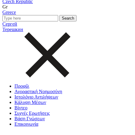
Czech Republic
Gr
Greece
Сергей
Терешкин
Προφίλ
Αγοραστική Νοημοσύνη
Ιστολόγιο Αντιλήψεων
Κάλυψη Μέσων
Βίντεο
Συχνές Ερωτήσεις
Βάση Γνώσεων
Επικοινωνία