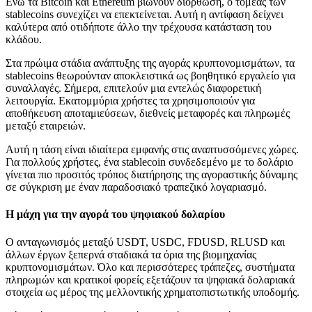
Ενώ τα Bitcoin και Ethereum βιώνουν διόρθωση, ο τομέας των
stablecoins συνεχίζει να επεκτείνεται. Αυτή η αντίφαση δείχνει
καλύτερα από οτιδήποτε άλλο την τρέχουσα κατάσταση του
κλάδου.
Στα πρώιμα στάδια ανάπτυξης της αγοράς κρυπτονομισμάτων, τα
stablecoins θεωρούνταν αποκλειστικά ως βοηθητικό εργαλείο για
συναλλαγές. Σήμερα, επιτελούν μια εντελώς διαφορετική
λειτουργία. Εκατομμύρια χρήστες τα χρησιμοποιούν για
αποθήκευση αποταμιεύσεων, διεθνείς μεταφορές και πληρωμές
μεταξύ εταιρειών.
Αυτή η τάση είναι ιδιαίτερα εμφανής στις αναπτυσσόμενες χώρες.
Για πολλούς χρήστες, ένα stablecoin συνδεδεμένο με το δολάριο
γίνεται πιο προσιτός τρόπος διατήρησης της αγοραστικής δύναμης
σε σύγκριση με έναν παραδοσιακό τραπεζικό λογαριασμό.
Η μάχη για την αγορά του ψηφιακού δολαρίου
Ο ανταγωνισμός μεταξύ USDT, USDC, FDUSD, RLUSD και
άλλων έργων ξεπερνά σταδιακά τα όρια της βιομηχανίας
κρυπτονομισμάτων. Όλο και περισσότερες τράπεζες, συστήματα
πληρωμών και κρατικοί φορείς εξετάζουν τα ψηφιακά δολαριακά
στοιχεία ως μέρος της μελλοντικής χρηματοπιστωτικής υποδομής.