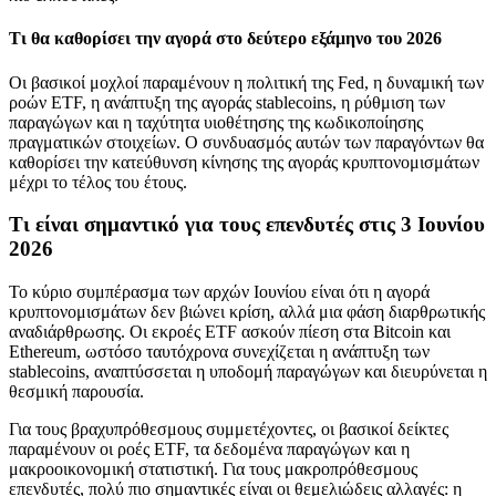
Τι θα καθορίσει την αγορά στο δεύτερο εξάμηνο του 2026
Οι βασικοί μοχλοί παραμένουν η πολιτική της Fed, η δυναμική των
ροών ETF, η ανάπτυξη της αγοράς stablecoins, η ρύθμιση των
παραγώγων και η ταχύτητα υιοθέτησης της κωδικοποίησης
πραγματικών στοιχείων. Ο συνδυασμός αυτών των παραγόντων θα
καθορίσει την κατεύθυνση κίνησης της αγοράς κρυπτονομισμάτων
μέχρι το τέλος του έτους.
Τι είναι σημαντικό για τους επενδυτές στις 3 Ιουνίου
2026
Το κύριο συμπέρασμα των αρχών Ιουνίου είναι ότι η αγορά
κρυπτονομισμάτων δεν βιώνει κρίση, αλλά μια φάση διαρθρωτικής
αναδιάρθρωσης. Οι εκροές ETF ασκούν πίεση στα Bitcoin και
Ethereum, ωστόσο ταυτόχρονα συνεχίζεται η ανάπτυξη των
stablecoins, αναπτύσσεται η υποδομή παραγώγων και διευρύνεται η
θεσμική παρουσία.
Για τους βραχυπρόθεσμους συμμετέχοντες, οι βασικοί δείκτες
παραμένουν οι ροές ETF, τα δεδομένα παραγώγων και η
μακροοικονομική στατιστική. Για τους μακροπρόθεσμους
επενδυτές, πολύ πιο σημαντικές είναι οι θεμελιώδεις αλλαγές: η