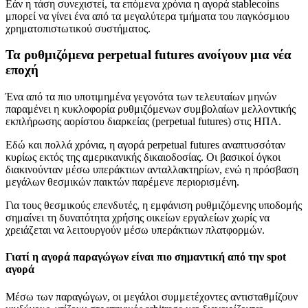
Εάν η τάση συνεχιστεί, τα επόμενα χρόνια η αγορά stablecoins
μπορεί να γίνει ένα από τα μεγαλύτερα τμήματα του παγκόσμιου
χρηματοπιστωτικού συστήματος.
Τα ρυθμιζόμενα perpetual futures ανοίγουν μια νέα
εποχή
Ένα από τα πιο υποτιμημένα γεγονότα των τελευταίων μηνών
παραμένει η κυκλοφορία ρυθμιζόμενων συμβολαίων μελλοντικής
εκπλήρωσης αορίστου διαρκείας (perpetual futures) στις ΗΠΑ.
Εδώ και πολλά χρόνια, η αγορά perpetual futures αναπτυσσόταν
κυρίως εκτός της αμερικανικής δικαιοδοσίας. Οι βασικοί όγκοι
διακινούνταν μέσω υπεράκτιων ανταλλακτηρίων, ενώ η πρόσβαση
μεγάλων θεσμικών παικτών παρέμενε περιορισμένη.
Για τους θεσμικούς επενδυτές, η εμφάνιση ρυθμιζόμενης υποδομής
σημαίνει τη δυνατότητα χρήσης οικείων εργαλείων χωρίς να
χρειάζεται να λειτουργούν μέσω υπεράκτιων πλατφορμών.
Γιατί η αγορά παραγώγων είναι πιο σημαντική από την spot
αγορά
Μέσω των παραγώγων, οι μεγάλοι συμμετέχοντες αντισταθμίζουν