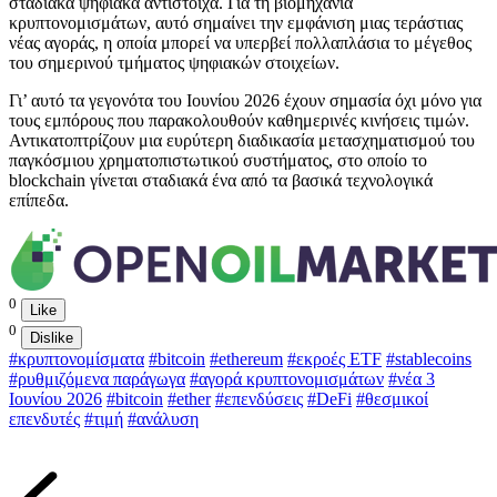
σταδιακά ψηφιακά αντίστοιχα. Για τη βιομηχανία
κρυπτονομισμάτων, αυτό σημαίνει την εμφάνιση μιας τεράστιας
νέας αγοράς, η οποία μπορεί να υπερβεί πολλαπλάσια το μέγεθος
του σημερινού τμήματος ψηφιακών στοιχείων.
Γι’ αυτό τα γεγονότα του Ιουνίου 2026 έχουν σημασία όχι μόνο για
τους εμπόρους που παρακολουθούν καθημερινές κινήσεις τιμών.
Αντικατοπτρίζουν μια ευρύτερη διαδικασία μετασχηματισμού του
παγκόσμιου χρηματοπιστωτικού συστήματος, στο οποίο το
blockchain γίνεται σταδιακά ένα από τα βασικά τεχνολογικά
επίπεδα.
0
Like
0
Dislike
#κρυπτονομίσματα
#bitcoin
#ethereum
#εκροές ETF
#stablecoins
#ρυθμιζόμενα παράγωγα
#αγορά κρυπτονομισμάτων
#νέα 3
Ιουνίου 2026
#bitcoin
#ether
#επενδύσεις
#DeFi
#θεσμικοί
επενδυτές
#τιμή
#ανάλυση