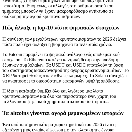
κινδύνους, χτίζουν στρατηγικές arbitrage και διαχειρίζονται
ρευστότητα. Επομένως, οι αλλαγές στη ρύθμιση αυτού του
τμήματος μπορούν να έχουν μακροπρόθεσμο αντίκτυπο σε
ολόκληρη την αγορά κρυπτονομισμάτων.
Πώς άλλαξε η top‑10 λίστα ψηφιακών στοιχείων
Η σύνθεση των μεγαλύτερων κρυπτονομισμάτων το 2026 δείχνει
πόσο πολύ έχει αλλάξει η βιομηχανία τα τελευταία χρόνια.
Το Bitcoin παραμένει το ψηφιακό ανάλογο ενός αποθεματικού
στοιχείου. Το Ethereum κατέχει κεντρική θέση στην υποδομή
έξυπνων συμβολαίων. Τα USDT και USDC αποτελούν τη βάση
του συστήματος διακανονισμού της αγοράς κρυπτονομισμάτων. Το
XRP διατηρεί θέσεις στις διεθνείς πληρωμές. Το Solana συνεχίζει
να αναπτύσσει το οικοσύστημα εφαρμογών υψηλής απόδοσης.
Η ίδια η κατάταξη θυμίζει όλο και λιγότερο μια λίστα
κρυπτονομισμάτων και όλο και περισσότερο έναν χάρτη του
μελλοντικού ψηφιακού χρηματοπιστωτικού συστήματος.
Τα altcoins γίνονται αγορά μεμονωμένων ιστοριών
Ένα από τα σημαντικότερα χαρακτηριστικά του 2026 είναι η
εξαφάνιση μιας ενιαίας altseason με την κλασική της έννοια.