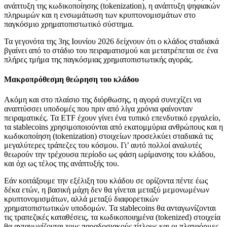
ανάπτυξη της κωδικοποίησης (tokenization), η ανάπτυξη ψηφιακών
πληρωμών και η ενσωμάτωση των κρυπτονομισμάτων στο
παγκόσμιο χρηματοπιστωτικό σύστημα.
Τα γεγονότα της 3ης Ιουνίου 2026 δείχνουν ότι ο κλάδος σταδιακά
βγαίνει από το στάδιο του πειραματισμού και μετατρέπεται σε ένα
πλήρες τμήμα της παγκόσμιας χρηματοπιστωτικής αγοράς.
Μακροπρόθεσμη θεώρηση του κλάδου
Ακόμη και στο πλαίσιο της διόρθωσης, η αγορά συνεχίζει να
αναπτύσσει υποδομές που πριν από λίγα χρόνια φαίνονταν
πειραματικές. Τα ETF έχουν γίνει ένα τυπικό επενδυτικό εργαλείο,
τα stablecoins χρησιμοποιούνται από εκατομμύρια ανθρώπους και η
κωδικοποίηση (tokenization) στοιχείων προσελκύει σταδιακά τις
μεγαλύτερες τράπεζες του κόσμου. Γι’ αυτό πολλοί αναλυτές
θεωρούν την τρέχουσα περίοδο ως φάση ωρίμανσης του κλάδου,
και όχι ως τέλος της ανάπτυξής του.
Εάν κοιτάξουμε την εξέλιξη του κλάδου σε ορίζοντα πέντε έως
δέκα ετών, η βασική μάχη δεν θα γίνεται μεταξύ μεμονωμένων
κρυπτονομισμάτων, αλλά μεταξύ διαφορετικών
χρηματοπιστωτικών υποδομών. Τα stablecoins θα ανταγωνίζονται
τις τραπεζικές καταθέσεις, τα κωδικοποιημένα (tokenized) στοιχεία
θα ανταγωνίζονται τους παραδοσιακούς τίτλους και οι πλατφόρμες