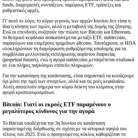
funds, διαχειριστές συντάξεων, παρόχους ETF, τράπεζες και
ρυθμιστικές αρχές.
Γι’ αυτό το λόγο, το κύριο γεγονός των αρχών Ιουνίου δεν είναι η
ίδια η κίνηση των τιμών, αλλά η μεταβολή της δομής της ζήτησης.
Ενώ οι επενδυτές συζητούν την πτώση των Bitcoin και Ethereum,
το θεσμικό κεφάλαιο ανακατανέμεται μεταξύ ETF, stablecoins,
παραγώγων και επιμέρους τμημάτων altcoins. Ταυτόχρονα, οι ΗΠΑ
ολοκληρώνουν τη διαμόρφωση ρυθμιζόμενης υποδομής για τα
συμβόλαια μελλοντικής εκπλήρωσης αορίστου διαρκείας
(perpetual futures), ενώ η αγορά stablecoins μετατρέπεται σταδιακά
σε ένα πλήρες παγκόσμιο επίπεδο πληρωμών.
Για την κατανόηση της κατάστασης, είναι σημαντικό να κοιτάζουμε
όχι μόνο την τιμή των στοιχείων, αλλά και τις ροές κεφαλαίου.
Αυτές αποτελούν σήμερα τον κύριο δείκτη του κλίματος στην
αγορά κρυπτονομισμάτων.
Bitcoin: Γιατί οι εκροές ETF παραμένουν ο
μεγαλύτερος κίνδυνος για την αγορά
Το Bitcoin υποδέχεται την 3η Ιουνίου σε κατάσταση
παρατεταμένης διόρθωσης σε σχέση με τα ιστορικά υψηλά του
τέλους του 2025. Ενώ ο προηγούμενος κύκλος καθοριζόταν σε