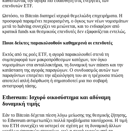
καθιστώντας την αγορά πιο ευαίσθητη στις ενέργειες των
επενδυτών ETF.
Ωστόσο, το Bitcoin διατηρεί ισχυρά θεμελιώδη επιχειρήματα. Η
προσφορά παραμένει περιορισμένη, ο όγκος των νέων νομισμάτων
μετά το halving συνεχίζει να μειώνεται, και το ενδιαφέρον από
κρατικά funds και θεσμικούς επενδυτές δεν εξαφανίζεται εντελώς.
Ποιοι δείκτες παρακολουθούν καθημερινά οι επενδυτές
Εκτός από τις ροές ETF, η αγορά παρακολουθεί στενά τη
συμπεριφορά των μακροπρόθεσμων κατόχων, τον όγκο
νομισμάτων στα ανταλλακτήρια, τη δυναμική των miners και την
κατάσταση της αγοράς παραγώγων. Ο συνδυασμός αυτών των
παραγόντων επιτρέπει την αξιολόγηση του αν η τρέχουσα πτώση
αποτελεί απλή διόρθωση ή σηματοδοτεί μια πιο σοβαρή
αντιστροφή τάσης.
Ethereum: Ισχυρό οικοσύστημα και αδύναμη
δυναμική τιμής
Εάν το Bitcoin δέχεται πίεση λόγω μείωσης της θεσμικής ζήτησης,
το Ethereum αντιμετωπίζει πολλά προβλήματα ταυτόχρονα. Η τιμή
του ETH συνεχίζει να υστερεί σε σχέση με τη δυναμική άλλων
μεγάλων ψηφιακών στοιχείων, ενώ η σειρά εκροών από τα