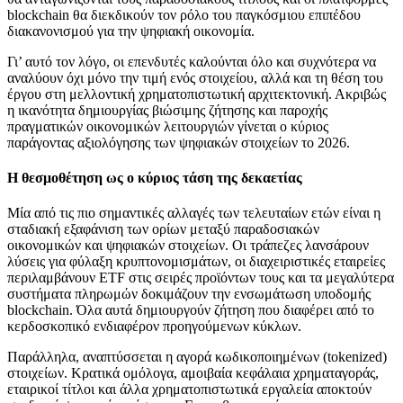
blockchain θα διεκδικούν τον ρόλο του παγκόσμιου επιπέδου
διακανονισμού για την ψηφιακή οικονομία.
Γι’ αυτό τον λόγο, οι επενδυτές καλούνται όλο και συχνότερα να
αναλύουν όχι μόνο την τιμή ενός στοιχείου, αλλά και τη θέση του
έργου στη μελλοντική χρηματοπιστωτική αρχιτεκτονική. Ακριβώς
η ικανότητα δημιουργίας βιώσιμης ζήτησης και παροχής
πραγματικών οικονομικών λειτουργιών γίνεται ο κύριος
παράγοντας αξιολόγησης των ψηφιακών στοιχείων το 2026.
Η θεσμοθέτηση ως ο κύριος τάση της δεκαετίας
Μία από τις πιο σημαντικές αλλαγές των τελευταίων ετών είναι η
σταδιακή εξαφάνιση των ορίων μεταξύ παραδοσιακών
οικονομικών και ψηφιακών στοιχείων. Οι τράπεζες λανσάρουν
λύσεις για φύλαξη κρυπτονομισμάτων, οι διαχειριστικές εταιρείες
περιλαμβάνουν ETF στις σειρές προϊόντων τους και τα μεγαλύτερα
συστήματα πληρωμών δοκιμάζουν την ενσωμάτωση υποδομής
blockchain. Όλα αυτά δημιουργούν ζήτηση που διαφέρει από το
κερδοσκοπικό ενδιαφέρον προηγούμενων κύκλων.
Παράλληλα, αναπτύσσεται η αγορά κωδικοποιημένων (tokenized)
στοιχείων. Κρατικά ομόλογα, αμοιβαία κεφάλαια χρηματαγοράς,
εταιρικοί τίτλοι και άλλα χρηματοπιστωτικά εργαλεία αποκτούν