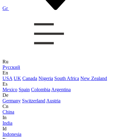
Gr
Ru
Русский
En
USA
UK
Canada
Nigeria
South Africa
New Zealand
Es
Mexico
Spain
Colombia
Argentina
De
Germany
Switzerland
Austria
Cn
China
In
India
Id
Indonesia