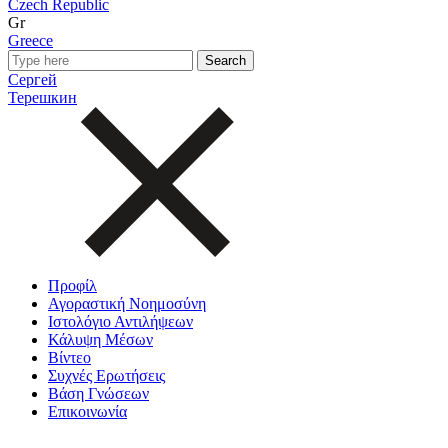
Czech Republic
Gr
Greece
Сергей
Терешкин
Προφίλ
Αγοραστική Νοημοσύνη
Ιστολόγιο Αντιλήψεων
Κάλυψη Μέσων
Βίντεο
Συχνές Ερωτήσεις
Βάση Γνώσεων
Επικοινωνία