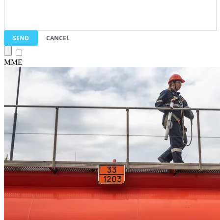
SEND
CANCEL
ΜΜΕ