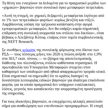
Τη θέση του ενισχύουν τα δεδομένα για το πραγματικό μερίδιο των
«χημικών» βαγονιών στον συνολικό όγκο μεταφορών πετρελαίου.
«Αυτή τη στιγμή, σε χημικές δεξαμενές μεταφέρεται λιγότερο από
το 1% των πετρελαϊκών φορτίων: κυρίως βενζίνη και ντίζελ.
Λαμβάνοντας υπόψη την τρέχουσα κατάσταση στην αγορά
εμπορευματικών μεταφορών, δεν θα υπάρξει καμία σημαντική
επίδραση στη συνολική ισορροπία του στόλου του δικτύου», είναι
βέβαιος ο Αλεξάντερ Κότοφ, εταίρος στον τομέα συμβουλευτικής
της NEFT Research.
Σε συνθήκες
μείωσης
της συνολικής φόρτωσης στο δίκτυο των
ΡΣΔ — τους τέσσερις μήνες του 2026 η πτώση ανήλθε στο 1,9%
στα 363,7 εκατ. τόνους — το ζήτημα της αποτελεσματικής
διάθεσης του πλεονάζοντος στόλου καθίσταται στρατηγικό. Η
πρωτοβουλία του Υπουργείου Μεταφορών στοχεύει στον
καθαρισμό των υποδομών από ηθικά απαρχαιωμένο τροχαίο υλικό.
Είναι σημαντικό να σημειωθεί ότι το κράτος διατηρεί τη
δυνατότητα λειτουργίας ειδικών βαγονιών για ιδιαίτερα επικίνδυνα
φορτία, για τα οποία πραγματικά δεν υπάρχουν εναλλακτικές
λύσεις, γεγονός που καταδεικνύει την ισορροπημένη προσέγγιση
της υπηρεσίας.
Για τους ιδιοκτήτες βαγονιών, οι επερχόμενες αλλαγές αποτελούν
σήμα για αναθεώρηση των επενδυτικών προγραμμάτων. Η εποχή