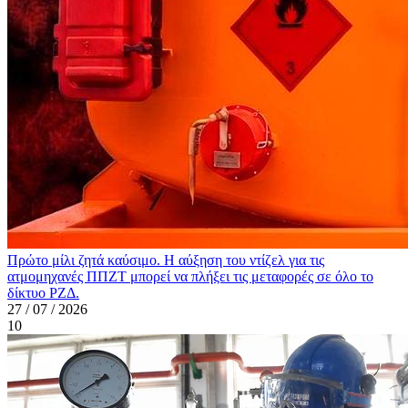
Πρώτο μίλι ζητά καύσιμο. Η αύξηση του ντίζελ για τις
ατμομηχανές ΠΠΖΤ μπορεί να πλήξει τις μεταφορές σε όλο το
δίκτυο ΡΖΔ.
27 / 07 / 2026
10