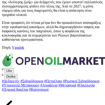
της «δεύτερης ζωής» για δεξαμενές που έχουν υποστεί πολλαπλούς
εκσυγχρονισμούς φτάνει στο τέλος της. Από το 2027, η μόνη
νόμιμη οδός για τους διαχειριστές θα είναι η απόκτηση νέου
τροχαίου υλικού.
Είναι προφανές ότι τέτοια μέτρα δεν θα προκαλέσουν αναταράξεις
στην εφοδιαστική καυσίμων, αλλά θα δημιουργήσουν σαφείς και
διαφανείς κανόνες του παιχνιδιού, όπου η ασφάλεια της
κυκλοφορίας και τα συμφέροντα των Ρώσων βαγονότακτων
καθίστανται προτεραιότητα.
Πηγή:
Vgudok
0
Like
0
Dislike
#Δεξαμενές
#Σιδηρόδρομοι
#Πετρέλαιο
#Ρωσικοί Σιδηρόδρομοι
#Υπουργείο Μεταφορών
#Ασφάλεια
#Μεταφορά
#Οικολογία
#Χημικά βαρέλια
#Κανονισμοί