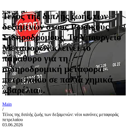
Τέλος της διπλής ζωής των
δεξαμενών στους Ρωσικούς
Σιδηροδρόμους. Το Υπουργείο
Μεταφορών κλείνει το
παράθυρο για τη
σιδηροδρομική μεταφορά
πετρελαίου σε παλιά χημικά
«βαρέλια».
Main
/
Τέλος της διπλής ζωής των δεξαμενών: νέοι κανόνες μεταφοράς
πετρελαίου
03.06.2026