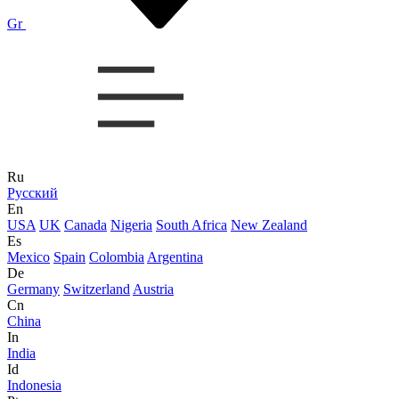
Gr
Ru
Русский
En
USA
UK
Canada
Nigeria
South Africa
New Zealand
Es
Mexico
Spain
Colombia
Argentina
De
Germany
Switzerland
Austria
Cn
China
In
India
Id
Indonesia