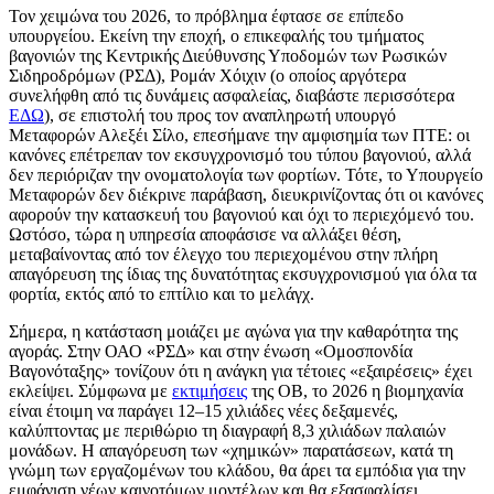
Τον χειμώνα του 2026, το πρόβλημα έφτασε σε επίπεδο
υπουργείου. Εκείνη την εποχή, ο επικεφαλής του τμήματος
βαγονιών της Κεντρικής Διεύθυνσης Υποδομών των Ρωσικών
Σιδηροδρόμων (ΡΣΔ), Ρομάν Χόιχιν (ο οποίος αργότερα
συνελήφθη από τις δυνάμεις ασφαλείας, διαβάστε περισσότερα
ΕΔΩ
), σε επιστολή του προς τον αναπληρωτή υπουργό
Μεταφορών Αλεξέι Σίλο, επεσήμανε την αμφισημία των ΠΤΕ: οι
κανόνες επέτρεπαν τον εκσυγχρονισμό του τύπου βαγονιού, αλλά
δεν περιόριζαν την ονοματολογία των φορτίων. Τότε, το Υπουργείο
Μεταφορών δεν διέκρινε παράβαση, διευκρινίζοντας ότι οι κανόνες
αφορούν την κατασκευή του βαγονιού και όχι το περιεχόμενό του.
Ωστόσο, τώρα η υπηρεσία αποφάσισε να αλλάξει θέση,
μεταβαίνοντας από τον έλεγχο του περιεχομένου στην πλήρη
απαγόρευση της ίδιας της δυνατότητας εκσυγχρονισμού για όλα τα
φορτία, εκτός από το επτίλιο και το μελάγχ.
Σήμερα, η κατάσταση μοιάζει με αγώνα για την καθαρότητα της
αγοράς. Στην ΟΑΟ «ΡΣΔ» και στην ένωση «Ομοσπονδία
Βαγονόταξης» τονίζουν ότι η ανάγκη για τέτοιες «εξαιρέσεις» έχει
εκλείψει. Σύμφωνα με
εκτιμήσεις
της ΟΒ, το 2026 η βιομηχανία
είναι έτοιμη να παράγει 12–15 χιλιάδες νέες δεξαμενές,
καλύπτοντας με περιθώριο τη διαγραφή 8,3 χιλιάδων παλαιών
μονάδων. Η απαγόρευση των «χημικών» παρατάσεων, κατά τη
γνώμη των εργαζομένων του κλάδου, θα άρει τα εμπόδια για την
εμφάνιση νέων καινοτόμων μοντέλων και θα εξασφαλίσει