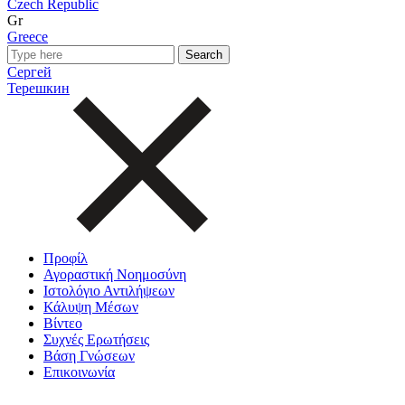
Czech Republic
Gr
Greece
Сергей
Терешкин
Προφίλ
Αγοραστική Νοημοσύνη
Ιστολόγιο Αντιλήψεων
Κάλυψη Μέσων
Βίντεο
Συχνές Ερωτήσεις
Βάση Γνώσεων
Επικοινωνία