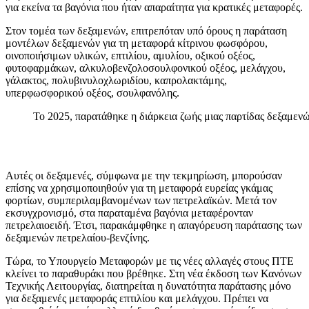
για εκείνα τα βαγόνια που ήταν απαραίτητα για κρατικές μεταφορές.
Στον τομέα των δεξαμενών, επιτρεπόταν υπό όρους η παράταση
μοντέλων δεξαμενών για τη μεταφορά κίτρινου φωσφόρου,
οινοποιήσιμων υλικών, επτιλίου, αμυλίου, οξικού οξέος,
φυτοφαρμάκων, αλκυλοβενζολοσουλφονικού οξέος, μελάγχου,
γάλακτος, πολυβινυλοχλωριδίου, καπρολακτάμης,
υπερφωσφορικού οξέος, σουλφανόλης.
Το 2025, παρατάθηκε η διάρκεια ζωής μιας παρτίδας δεξαμεν
Αυτές οι δεξαμενές, σύμφωνα με την τεκμηρίωση, μπορούσαν
επίσης να χρησιμοποιηθούν για τη μεταφορά ευρείας γκάμας
φορτίων, συμπεριλαμβανομένων των πετρελαϊκών. Μετά τον
εκσυγχρονισμό, στα παραταμένα βαγόνια μεταφέρονταν
πετρελαιοειδή. Έτσι, παρακάμφθηκε η απαγόρευση παράτασης των
δεξαμενών πετρελαίου-βενζίνης.
Τώρα, το Υπουργείο Μεταφορών με τις νέες αλλαγές στους ΠΤΕ
κλείνει το παραθυράκι που βρέθηκε. Στη νέα έκδοση των Κανόνων
Τεχνικής Λειτουργίας, διατηρείται η δυνατότητα παράτασης μόνο
για δεξαμενές μεταφοράς επτιλίου και μελάγχου. Πρέπει να