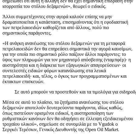
σημειωθεί ότι αυτή η αλλαγή δεν θα έχει σημαντική επίδραση στην
ισορροπία του στόλου δεξαμενών», θεωρεί ο ειδικός.
Άλλοι συμμετέχοντες στην αγορά καλούν επίσης να μην
δραματοποιείται η κατάσταση, επισημαίνοντας ότι η εφοδιαστική
των πετρελαιοειδών καθορίζεται από άλλους, πολύ πιο
σημαντικούς παράγοντες.
«Η ανάγκη ανανέωσης του στόλου δεξαμενών για τη μεταφορά
πετρελαιοειδών δεν θα επηρεάσει σημαντικά την αγορά καυσίμων,
για την οποία πιο σημαντικό ρόλο παίζουν άλλοι παράγοντες: το
ύψος των πληρωμών για τον μηχανισμό απόσβεσης (νταμπφέρ)· η
αυστηρότητα και η διάρκεια των εξαγωγικών απαγορεύσεων· οι
συντελεστές ειδικών φόρων κατανάλωσης στα λευκά
πετρελαιοειδή· και, τέλος, ο όγκος των προγραμματισμένων και
έκτακτων επισκευών.
Σε αυτό μπορούν να προστεθούν και τα τιμολόγια για σιδηρο
Μέσα σε αυτό το πλαίσιο, τα ζητήματα ανανέωσης του στόλου
δεξαμενών αποτελούν δευτερεύοντα παράγοντα, ιδίως καθώς,
όπως πιστεύουν ορισμένοι ειδικοί, η αυστηροποίηση των
ρυθμιστικών κανόνων δεν θα οδηγήσει σε έλλειψη εξειδικευμένου
τροχαίου υλικού», σημείωσε σε συνομιλία με το Vgudok ο
Σεργκέι Τερέσκιν, Γενικός Διευθυντής της Open Oil Market.