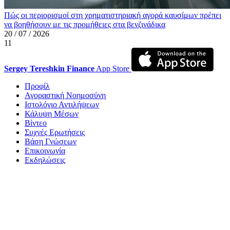
Πώς οι περιορισμοί στη χρηματιστηριακή αγορά καυσίμων πρέπει
να βοηθήσουν με τις προμήθειες στα βενζινάδικα
20 / 07 / 2026
11
Sergey Tereshkin Finance
App Store
Προφίλ
Αγοραστική Νοημοσύνη
Ιστολόγιο Αντιλήψεων
Κάλυψη Μέσων
Βίντεο
Συχνές Ερωτήσεις
Βάση Γνώσεων
Επικοινωνία
Εκδηλώσεις