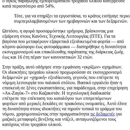
ο όγκος παραγωγής εμπορευματικού τροχαίου υλικού κατέρρευσε
κατά περισσότερο από 54%.
Τότε, για να στηρίξει τα εργοστάσια, το κράτος εισήγαγε περ
συμπεριλαμβανομένων των ημιβαγονιών και των δεξαμενών.
Ωστόσο, η αγορά προσαρμόστηκε γρήγορα, βρίσκοντας μια
εξαίρεση στους Κανόνες Τεχνικής Λειτουργίας (ΠΤΕ). Για τα
βαγόνια που μεταφέρουν εξαιρετικά εξειδικευμένα φορτία — από
κίτρινο φώσφορο έως φυτοφάρμακα — διατηρήθηκε η δυνατότητα
εκσυγχρονισμού και επακόλουθης παράτασης της διάρκειας ζωής
έως και 16 έτη πέραν των κανονιστικών 32 ετών.
Στην πράξη, αυτό οδήγησε στην εμφάνιση «γκρίζων» σχημάτων.
Οι ιδιοκτήτες τροχαίου υλικού προχωρούσαν σε εκσυγχρονισμό
δεξαμενών με «χημική» εξειδίκευση, γεγονός που επέτρεπε τη
νόμιμη λειτουργία του παλαιού στόλου. Βασικό εργαλείο ήταν η
επισκευή σε ξένες εγκαταστάσεις, για παράδειγμα, στην επιχείρηση
«Ακ-Ζαγύκ-7» στο Καζακστάν. Η τεχνολογική διαδικασία
επέτρεπε την επέκταση του καταλόγου των επιτρεπόμενων
φορτίων από μερικές δεκάδες σε τριακόσιες ονομασίες. Αυτό έδινε
τη δυνατότητα στους ιδιοκτήτες να τηρούν τυπικά το γράμμα του
νόμου, χρησιμοποιώντας στην πραγματικότητα
τις δεξαμενές
για
μαζικές μεταφορές βενζίνης και ντίζελ, ανταγωνιζόμενοι τους
κατόχους νέου τροχαίου υλικού.