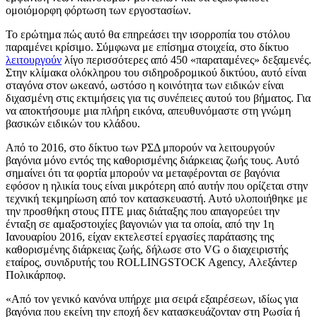
ομοιόμορφη φόρτωση των εργοστασίων.
Το ερώτημα πώς αυτό θα επηρεάσει την ισορροπία του στόλου
παραμένει κρίσιμο. Σύμφωνα με επίσημα στοιχεία, στο δίκτυο
λειτουργούν
λίγο περισσότερες από 450 «παραταμένες» δεξαμενές.
Στην κλίμακα ολόκληρου του σιδηροδρομικού δικτύου, αυτό είναι
σταγόνα στον ωκεανό, ωστόσο η κοινότητα των ειδικών είναι
διχασμένη στις εκτιμήσεις για τις συνέπειες αυτού του βήματος. Για
να αποκτήσουμε μια πλήρη εικόνα, απευθυνόμαστε στη γνώμη
βασικών ειδικών του κλάδου.
Από το 2016, στο δίκτυο των ΡΣΔ μπορούν να λειτουργούν
βαγόνια μόνο εντός της καθορισμένης διάρκειας ζωής τους. Αυτό
σημαίνει ότι τα φορτία μπορούν να μεταφέρονται σε βαγόνια
εφόσον η ηλικία τους είναι μικρότερη από αυτήν που ορίζεται στην
τεχνική τεκμηρίωση από τον κατασκευαστή. Αυτό υλοποιήθηκε με
την προσθήκη στους ΠΤΕ μιας διάταξης που απαγορεύει την
ένταξη σε αμαξοστοιχίες βαγονιών για τα οποία, από την 1η
Ιανουαρίου 2016, είχαν εκτελεστεί εργασίες παράτασης της
καθορισμένης διάρκειας ζωής, δήλωσε στο VG ο διαχειριστής
εταίρος, συνιδρυτής του ROLLINGSTOCK Agency, Αλεξάντερ
Πολικάρποφ.
«Από τον γενικό κανόνα υπήρχε μια σειρά εξαιρέσεων, ιδίως για
βαγόνια που εκείνη την εποχή δεν κατασκευάζονταν στη Ρωσία ή